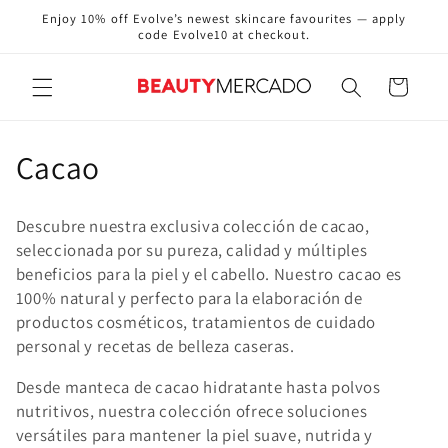
Skip to
Enjoy 10% off Evolve’s newest skincare favourites — apply
content
code Evolve10 at checkout.
Cart
C
Cacao
o
Descubre nuestra exclusiva colección de cacao,
l
seleccionada por su pureza, calidad y múltiples
beneficios para la piel y el cabello. Nuestro cacao es
l
100% natural y perfecto para la elaboración de
e
productos cosméticos, tratamientos de cuidado
personal y recetas de belleza caseras.
c
Desde manteca de cacao hidratante hasta polvos
t
nutritivos, nuestra colección ofrece soluciones
versátiles para mantener la piel suave, nutrida y
i